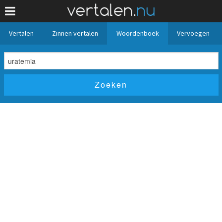
Vertalen
Zinnen vertalen
Woordenboek
Vervoegen