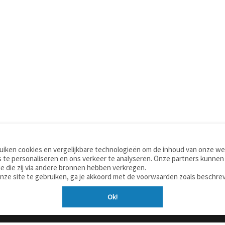
iken cookies en vergelijkbare technologieën om de inhoud van onze web
TOOLS
WOORDENBOEKEN
 te personaliseren en ons verkeer te analyseren. Onze partners kunnen
Apps
Nederlands - Engels
e die zij via andere bronnen hebben verkregen.
Mobiel
Nederlands - Duits
onze site te gebruiken, ga je akkoord met de voorwaarden zoals beschre
Tools & widgets
Nederlands - Spaans
Ok!