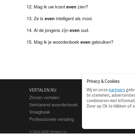
Mag ik uw krant
even
zien?
Ze is
even
intelligent als mooi.
Al de jongens zijn
even
oud.
Mag ik je woordenboek
even
gebruiken?
Privacy & Cookies
Wij en onze
partners
gebru
VERTALEN.NU
OVER
te stemmen, advertenties
Zinnen vertalen
Over deze site
combineren met informati
Verklarend woordenboek
Contact
Door op Ok te klikken of 
Vraagbaak
Privacy
Professionele vertaling
© 2004–2026 Vertalen.nu