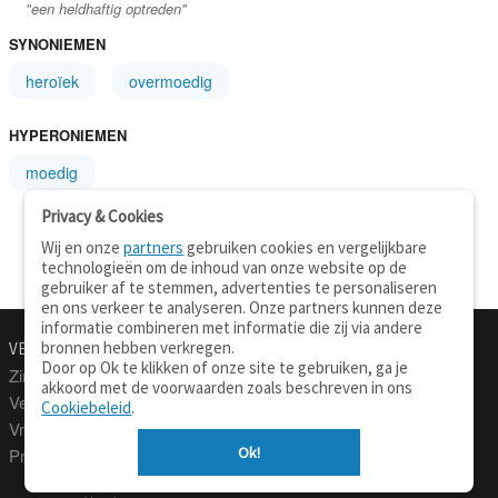
"een heldhaftig optreden"
SYNONIEMEN
heroïek
overmoedig
HYPERONIEMEN
moedig
Privacy & Cookies
Wij en onze
partners
gebruiken cookies en vergelijkbare
technologieën om de inhoud van onze website op de
gebruiker af te stemmen, advertenties te personaliseren
en ons verkeer te analyseren. Onze partners kunnen deze
informatie combineren met informatie die zij via andere
bronnen hebben verkregen.
VERTALEN.NU
OVER
Door op Ok te klikken of onze site te gebruiken, ga je
Zinnen vertalen
Over deze site
akkoord met de voorwaarden zoals beschreven in ons
Verklarend woordenboek
Contact
Cookiebeleid
.
Vraagbaak
Privacy
Ok!
Professionele vertaling