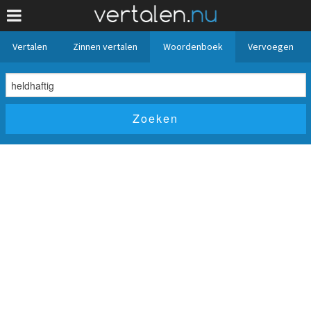
Vertalen
Zinnen vertalen
Woordenboek
Vervoegen