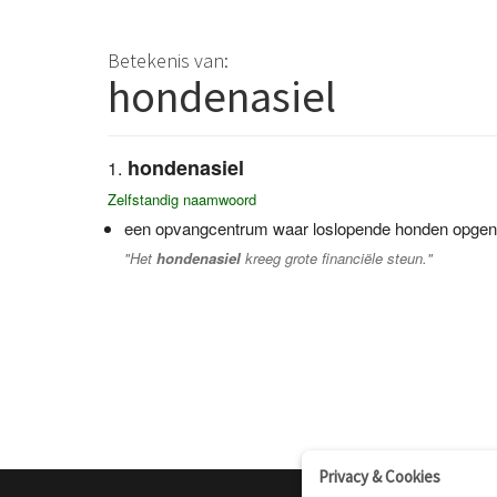
Betekenis van:
hondenasiel
hondenasiel
Zelfstandig naamwoord
een opvangcentrum waar loslopende honden opge
"Het
hondenasiel
kreeg grote financiële steun."
Privacy & Cookies