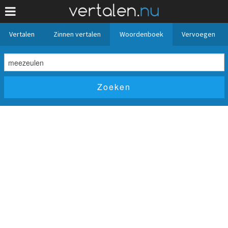
Vertalen
Zinnen vertalen
Woordenboek
Vervoegen