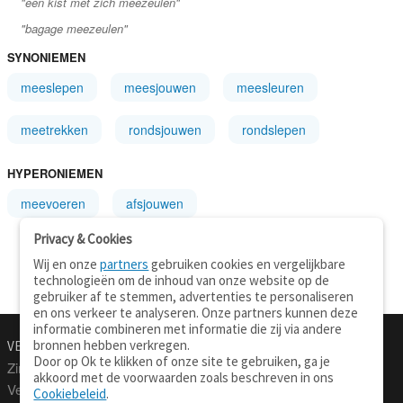
"een kist met zich meezeulen"
"bagage meezeulen"
SYNONIEMEN
meeslepen
meesjouwen
meesleuren
meetrekken
rondsjouwen
rondslepen
HYPERONIEMEN
meevoeren
afsjouwen
Privacy & Cookies
Wij en onze
partners
gebruiken cookies en vergelijkbare
technologieën om de inhoud van onze website op de
gebruiker af te stemmen, advertenties te personaliseren
en ons verkeer te analyseren. Onze partners kunnen deze
informatie combineren met informatie die zij via andere
bronnen hebben verkregen.
VERTALEN.NU
OVER
Door op Ok te klikken of onze site te gebruiken, ga je
Zinnen vertalen
Over deze site
akkoord met de voorwaarden zoals beschreven in ons
Verklarend woordenboek
Contact
Cookiebeleid
.