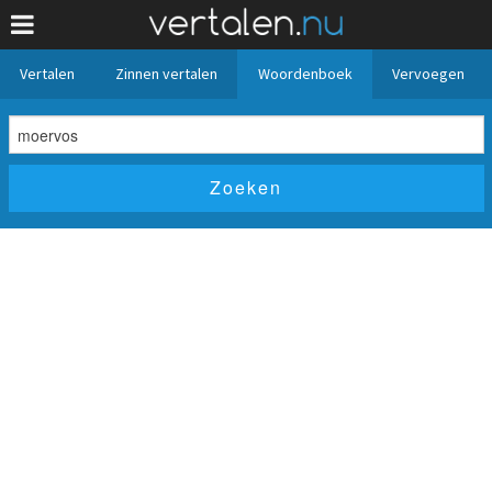
Vertalen
Zinnen vertalen
Woordenboek
Vervoegen