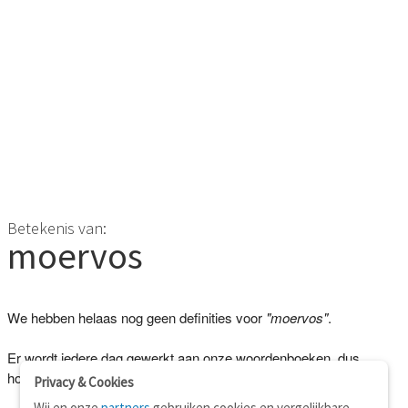
Betekenis van:
moervos
We hebben helaas nog geen definities voor
"moervos"
.
Er wordt iedere dag gewerkt aan onze woordenboeken, dus
hopelijk kunnen we je binnenkort beter helpen!
Privacy & Cookies
Wij en onze
partners
gebruiken cookies en vergelijkbare