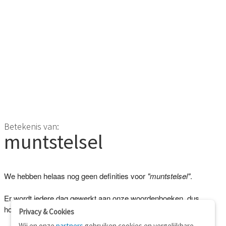
Betekenis van:
muntstelsel
We hebben helaas nog geen definities voor
"muntstelsel"
.
Er wordt iedere dag gewerkt aan onze woordenboeken, dus
hopelijk kunnen we je binnenkort beter helpen!
Privacy & Cookies
Wij en onze
partners
gebruiken cookies en vergelijkbare