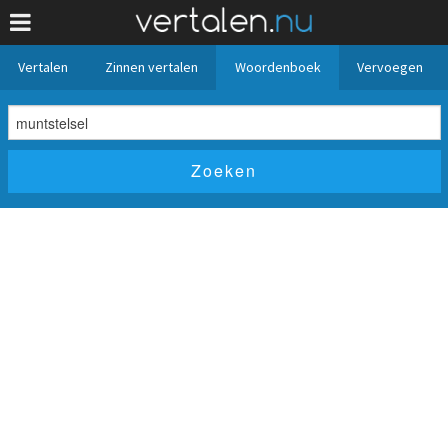
Vertalen
Zinnen vertalen
Woordenboek
Vervoegen