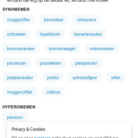
SYNONIEMEN
muggezifter
beuzelaar
chicaneur
criticaster
haarklover
kanarieneuker
kommaneuker
krentenweger
miereneuker
peuteraar
pezewever
pietepeuter
pietjesneuker
pietlut
scherpslijper
vitter
muggenzifter
criticus
HYPERONIEMEN
persoon
Privacy & Cookies
Wij en onze
partners
gebruiken cookies en vergelijkbare