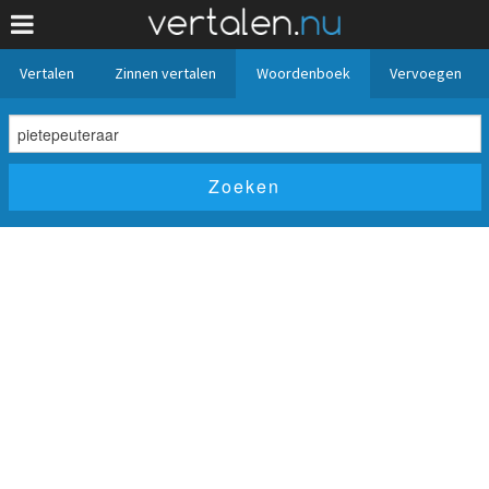
Vertalen
Zinnen vertalen
Woordenboek
Vervoegen