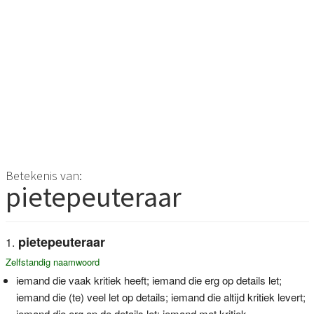
Betekenis van:
pietepeuteraar
pietepeuteraar
Zelfstandig naamwoord
iemand die vaak kritiek heeft; iemand die erg op details let;
iemand die (te) veel let op details; iemand die altijd kritiek levert;
iemand die erg op de details let; iemand met kritiek