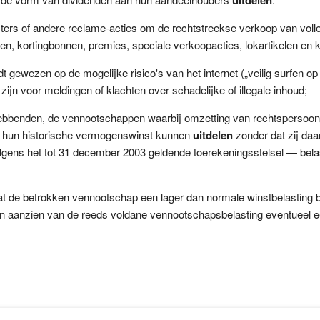
ers of andere reclame-acties om de rechtstreekse verkoop van voll
ngen, kortingbonnen, premies, speciale verkoopacties, lokartikelen en
 gewezen op de mogelijke risico's van het internet („veilig surfen op 
ijn voor meldingen of klachten over schadelijke of illegale inhoud;
bbenden, de vennootschappen waarbij omzetting van rechtspersoon pl
— hun historische vermogenswinst kunnen
uitdelen
zonder dat zij da
gens het tot 31 december 2003 geldende toerekeningsstelsel — bela
t de betrokken vennootschap een lager dan normale winstbelasting 
n aanzien van de reeds voldane vennootschapsbelasting eventueel ee