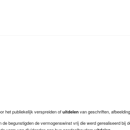
r het publiekelijk verspreiden of
uitdelen
van geschriften, afbeelding
 de begunstigden de vermogenswinst vrij die werd gerealiseerd bij d
in de vorm van dividenden aan hun aandeelhouders
uitdelen
.