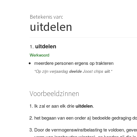
Betekenis van:
uitdelen
uitdelen
Werkwoord
meerdere personen ergens op trakteren
"Op zijn verjaardag
deelde
Joost chips
uit
."
Voorbeeldzinnen
Ik zal er aan elk drie
uitdelen
.
het begaan van een onder a) bedoelde gedraging doo
Door de vermogenswinstbelasting te voldoen, geven
vorm van ingehouden winsten), en konden zij die 