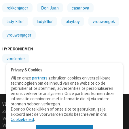
rokkenjager
Don Juan
casanova
lady-killer
ladykiller
playboy
vrouwengek
vrouwenjager
HYPERONIEMEN
versierder
Privacy & Cookies
Wij en onze
partners
gebruiken cookies en vergelijkbare
technologieën om de inhoud van onze website op de
gebruiker af te stemmen, advertenties te personaliseren
en ons verkeer te analyseren. Onze partners kunnen deze
informatie combineren met informatie die zij via andere
bronnen hebben verkregen.
VERTALEN.NU
OVER
Door op Ok te klikken of onze site te gebruiken, ga je
Zinnen vertalen
Over deze site
akkoord met de voorwaarden zoals beschreven in ons
Verklarend woordenboek
Contact
Cookiebeleid
.
Vraagbaak
Privacy