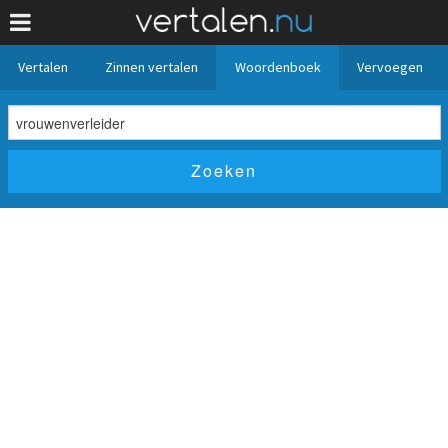
Vertalen
Zinnen vertalen
Woordenboek
Vervoegen