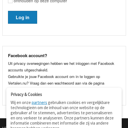
onthouden op deze computer
Facebook account?
Uit privacy overwegingen hebben we het inloggen met Facebook
accounts uitgeschakeld.
Gebruikte je jouw Facebook account om in te loggen op
Vertalen.nu? Vraag dan een wachtwoord aan via de pagina
wachtwoord vergeten
. Je kunt dan voortaan gewoon inloggen met
Privacy & Cookies
je e-mail adres en wachtwoord.
Wij en onze
partners
gebruiken cookies en vergelijkbare
technologieën om de inhoud van onze website op de
gebruiker af te stemmen, advertenties te personaliseren
en ons verkeer te analyseren. Onze partners kunnen deze
informatie combineren met informatie die zij via andere