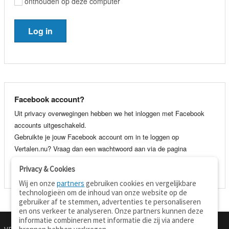
onthouden op deze computer
Facebook account?
Uit privacy overwegingen hebben we het inloggen met Facebook
accounts uitgeschakeld.
Gebruikte je jouw Facebook account om in te loggen op
Vertalen.nu? Vraag dan een wachtwoord aan via de pagina
wachtwoord vergeten
. Je kunt dan voortaan gewoon inloggen met
Privacy & Cookies
je e-mail adres en wachtwoord.
Wij en onze
partners
gebruiken cookies en vergelijkbare
technologieën om de inhoud van onze website op de
gebruiker af te stemmen, advertenties te personaliseren
en ons verkeer te analyseren. Onze partners kunnen deze
informatie combineren met informatie die zij via andere