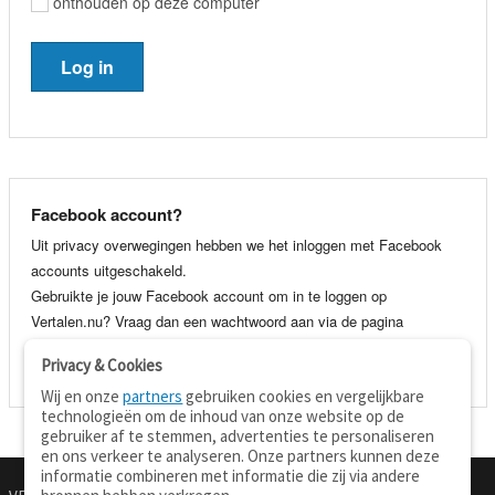
onthouden op deze computer
Facebook account?
Uit privacy overwegingen hebben we het inloggen met Facebook
accounts uitgeschakeld.
Gebruikte je jouw Facebook account om in te loggen op
Vertalen.nu? Vraag dan een wachtwoord aan via de pagina
wachtwoord vergeten
. Je kunt dan voortaan gewoon inloggen met
Privacy & Cookies
je e-mail adres en wachtwoord.
Wij en onze
partners
gebruiken cookies en vergelijkbare
technologieën om de inhoud van onze website op de
gebruiker af te stemmen, advertenties te personaliseren
en ons verkeer te analyseren. Onze partners kunnen deze
informatie combineren met informatie die zij via andere