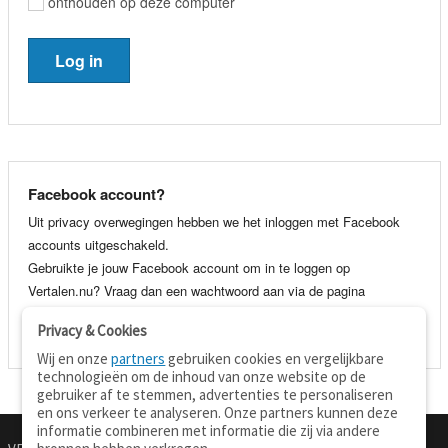
onthouden op deze computer
Facebook account?
Uit privacy overwegingen hebben we het inloggen met Facebook
accounts uitgeschakeld.
Gebruikte je jouw Facebook account om in te loggen op
Vertalen.nu? Vraag dan een wachtwoord aan via de pagina
wachtwoord vergeten
. Je kunt dan voortaan gewoon inloggen met
Privacy & Cookies
je e-mail adres en wachtwoord.
Wij en onze
partners
gebruiken cookies en vergelijkbare
technologieën om de inhoud van onze website op de
gebruiker af te stemmen, advertenties te personaliseren
en ons verkeer te analyseren. Onze partners kunnen deze
informatie combineren met informatie die zij via andere