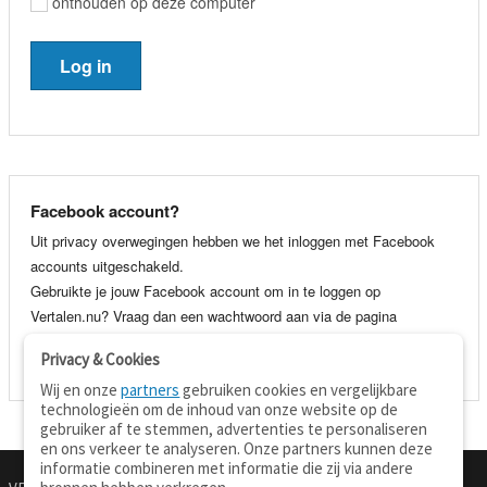
onthouden op deze computer
Facebook account?
Uit privacy overwegingen hebben we het inloggen met Facebook
accounts uitgeschakeld.
Gebruikte je jouw Facebook account om in te loggen op
Vertalen.nu? Vraag dan een wachtwoord aan via de pagina
wachtwoord vergeten
. Je kunt dan voortaan gewoon inloggen met
Privacy & Cookies
je e-mail adres en wachtwoord.
Wij en onze
partners
gebruiken cookies en vergelijkbare
technologieën om de inhoud van onze website op de
gebruiker af te stemmen, advertenties te personaliseren
en ons verkeer te analyseren. Onze partners kunnen deze
informatie combineren met informatie die zij via andere