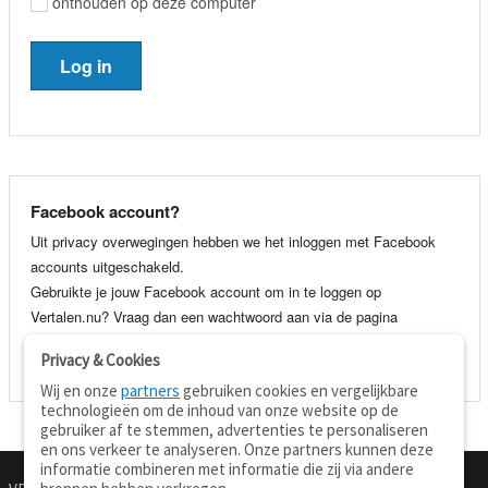
onthouden op deze computer
Facebook account?
Uit privacy overwegingen hebben we het inloggen met Facebook
accounts uitgeschakeld.
Gebruikte je jouw Facebook account om in te loggen op
Vertalen.nu? Vraag dan een wachtwoord aan via de pagina
wachtwoord vergeten
. Je kunt dan voortaan gewoon inloggen met
Privacy & Cookies
je e-mail adres en wachtwoord.
Wij en onze
partners
gebruiken cookies en vergelijkbare
technologieën om de inhoud van onze website op de
gebruiker af te stemmen, advertenties te personaliseren
en ons verkeer te analyseren. Onze partners kunnen deze
informatie combineren met informatie die zij via andere