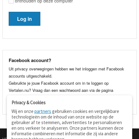
onthouden op deze computer
Facebook account?
Uit privacy overwegingen hebben we het inloggen met Facebook
accounts uitgeschakeld.
Gebruikte je jouw Facebook account om in te loggen op
Vertalen.nu? Vraag dan een wachtwoord aan via de pagina
wachtwoord vergeten
. Je kunt dan voortaan gewoon inloggen met
Privacy & Cookies
je e-mail adres en wachtwoord.
Wij en onze
partners
gebruiken cookies en vergelijkbare
technologieën om de inhoud van onze website op de
gebruiker af te stemmen, advertenties te personaliseren
en ons verkeer te analyseren. Onze partners kunnen deze
informatie combineren met informatie die zij via andere