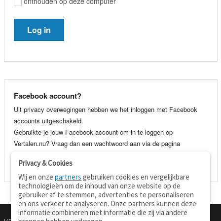
onthouden op deze computer
Facebook account?
Uit privacy overwegingen hebben we het inloggen met Facebook
accounts uitgeschakeld.
Gebruikte je jouw Facebook account om in te loggen op
Vertalen.nu? Vraag dan een wachtwoord aan via de pagina
wachtwoord vergeten
. Je kunt dan voortaan gewoon inloggen met
Privacy & Cookies
je e-mail adres en wachtwoord.
Wij en onze
partners
gebruiken cookies en vergelijkbare
technologieën om de inhoud van onze website op de
gebruiker af te stemmen, advertenties te personaliseren
en ons verkeer te analyseren. Onze partners kunnen deze
informatie combineren met informatie die zij via andere