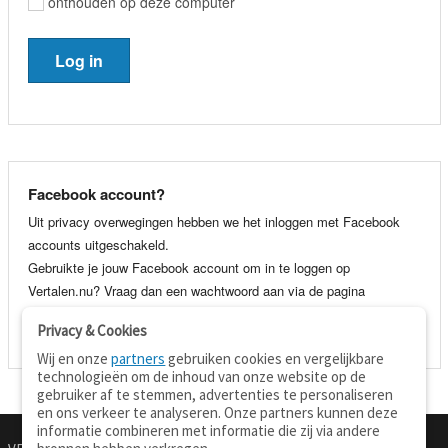
onthouden op deze computer
Facebook account?
Uit privacy overwegingen hebben we het inloggen met Facebook
accounts uitgeschakeld.
Gebruikte je jouw Facebook account om in te loggen op
Vertalen.nu? Vraag dan een wachtwoord aan via de pagina
wachtwoord vergeten
. Je kunt dan voortaan gewoon inloggen met
Privacy & Cookies
je e-mail adres en wachtwoord.
Wij en onze
partners
gebruiken cookies en vergelijkbare
technologieën om de inhoud van onze website op de
gebruiker af te stemmen, advertenties te personaliseren
en ons verkeer te analyseren. Onze partners kunnen deze
informatie combineren met informatie die zij via andere