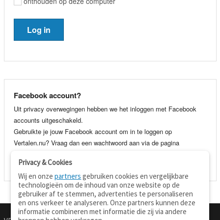
onthouden op deze computer
Facebook account?
Uit privacy overwegingen hebben we het inloggen met Facebook
accounts uitgeschakeld.
Gebruikte je jouw Facebook account om in te loggen op
Vertalen.nu? Vraag dan een wachtwoord aan via de pagina
wachtwoord vergeten
. Je kunt dan voortaan gewoon inloggen met
Privacy & Cookies
je e-mail adres en wachtwoord.
Wij en onze
partners
gebruiken cookies en vergelijkbare
technologieën om de inhoud van onze website op de
gebruiker af te stemmen, advertenties te personaliseren
en ons verkeer te analyseren. Onze partners kunnen deze
informatie combineren met informatie die zij via andere