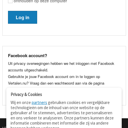
onthouden op deze computer
Facebook account?
Uit privacy overwegingen hebben we het inloggen met Facebook
accounts uitgeschakeld.
Gebruikte je jouw Facebook account om in te loggen op
Vertalen.nu? Vraag dan een wachtwoord aan via de pagina
wachtwoord vergeten
. Je kunt dan voortaan gewoon inloggen met
Privacy & Cookies
je e-mail adres en wachtwoord.
Wij en onze
partners
gebruiken cookies en vergelijkbare
technologieën om de inhoud van onze website op de
gebruiker af te stemmen, advertenties te personaliseren
en ons verkeer te analyseren. Onze partners kunnen deze
informatie combineren met informatie die zij via andere