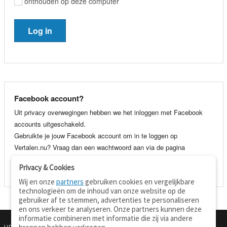
onthouden op deze computer
Facebook account?
Uit privacy overwegingen hebben we het inloggen met Facebook
accounts uitgeschakeld.
Gebruikte je jouw Facebook account om in te loggen op
Vertalen.nu? Vraag dan een wachtwoord aan via de pagina
wachtwoord vergeten
. Je kunt dan voortaan gewoon inloggen met
Privacy & Cookies
je e-mail adres en wachtwoord.
Wij en onze
partners
gebruiken cookies en vergelijkbare
technologieën om de inhoud van onze website op de
gebruiker af te stemmen, advertenties te personaliseren
en ons verkeer te analyseren. Onze partners kunnen deze
informatie combineren met informatie die zij via andere