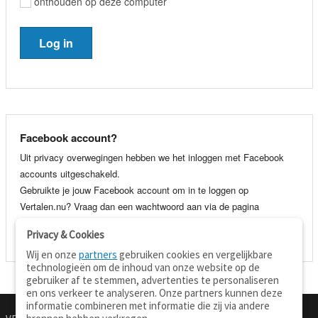
onthouden op deze computer
Facebook account?
Uit privacy overwegingen hebben we het inloggen met Facebook
accounts uitgeschakeld.
Gebruikte je jouw Facebook account om in te loggen op
Vertalen.nu? Vraag dan een wachtwoord aan via de pagina
wachtwoord vergeten
. Je kunt dan voortaan gewoon inloggen met
Privacy & Cookies
je e-mail adres en wachtwoord.
Wij en onze
partners
gebruiken cookies en vergelijkbare
technologieën om de inhoud van onze website op de
gebruiker af te stemmen, advertenties te personaliseren
en ons verkeer te analyseren. Onze partners kunnen deze
informatie combineren met informatie die zij via andere