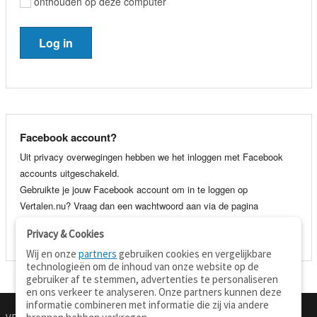
onthouden op deze computer
Facebook account?
Uit privacy overwegingen hebben we het inloggen met Facebook
accounts uitgeschakeld.
Gebruikte je jouw Facebook account om in te loggen op
Vertalen.nu? Vraag dan een wachtwoord aan via de pagina
wachtwoord vergeten
. Je kunt dan voortaan gewoon inloggen met
Privacy & Cookies
je e-mail adres en wachtwoord.
Wij en onze
partners
gebruiken cookies en vergelijkbare
technologieën om de inhoud van onze website op de
gebruiker af te stemmen, advertenties te personaliseren
en ons verkeer te analyseren. Onze partners kunnen deze
informatie combineren met informatie die zij via andere