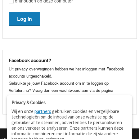
onthouden op deze computer
Facebook account?
Uit privacy overwegingen hebben we het inloggen met Facebook
accounts uitgeschakeld.
Gebruikte je jouw Facebook account om in te loggen op
Vertalen.nu? Vraag dan een wachtwoord aan via de pagina
wachtwoord vergeten
. Je kunt dan voortaan gewoon inloggen met
Privacy & Cookies
je e-mail adres en wachtwoord.
Wij en onze
partners
gebruiken cookies en vergelijkbare
technologieën om de inhoud van onze website op de
gebruiker af te stemmen, advertenties te personaliseren
en ons verkeer te analyseren. Onze partners kunnen deze
informatie combineren met informatie die zij via andere