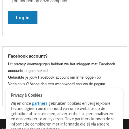
onthouden op deze computer
Facebook account?
Uit privacy overwegingen hebben we het inloggen met Facebook
accounts uitgeschakeld.
Gebruikte je jouw Facebook account om in te loggen op
Vertalen.nu? Vraag dan een wachtwoord aan via de pagina
wachtwoord vergeten
. Je kunt dan voortaan gewoon inloggen met
Privacy & Cookies
je e-mail adres en wachtwoord.
Wij en onze
partners
gebruiken cookies en vergelijkbare
technologieën om de inhoud van onze website op de
gebruiker af te stemmen, advertenties te personaliseren
en ons verkeer te analyseren. Onze partners kunnen deze
informatie combineren met informatie die zij via andere