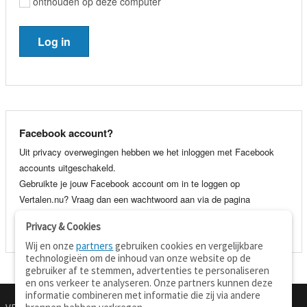
onthouden op deze computer
Facebook account?
Uit privacy overwegingen hebben we het inloggen met Facebook
accounts uitgeschakeld.
Gebruikte je jouw Facebook account om in te loggen op
Vertalen.nu? Vraag dan een wachtwoord aan via de pagina
wachtwoord vergeten
. Je kunt dan voortaan gewoon inloggen met
Privacy & Cookies
je e-mail adres en wachtwoord.
Wij en onze
partners
gebruiken cookies en vergelijkbare
technologieën om de inhoud van onze website op de
gebruiker af te stemmen, advertenties te personaliseren
en ons verkeer te analyseren. Onze partners kunnen deze
informatie combineren met informatie die zij via andere