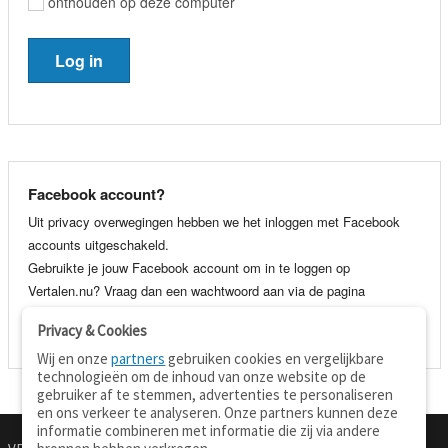
onthouden op deze computer
Facebook account?
Uit privacy overwegingen hebben we het inloggen met Facebook
accounts uitgeschakeld.
Gebruikte je jouw Facebook account om in te loggen op
Vertalen.nu? Vraag dan een wachtwoord aan via de pagina
wachtwoord vergeten
. Je kunt dan voortaan gewoon inloggen met
Privacy & Cookies
je e-mail adres en wachtwoord.
Wij en onze
partners
gebruiken cookies en vergelijkbare
technologieën om de inhoud van onze website op de
gebruiker af te stemmen, advertenties te personaliseren
en ons verkeer te analyseren. Onze partners kunnen deze
informatie combineren met informatie die zij via andere