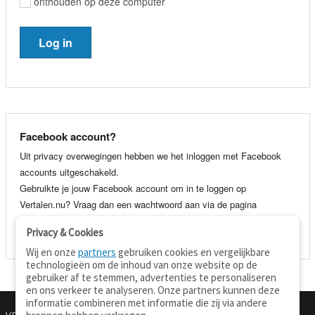
onthouden op deze computer
Facebook account?
Uit privacy overwegingen hebben we het inloggen met Facebook
accounts uitgeschakeld.
Gebruikte je jouw Facebook account om in te loggen op
Vertalen.nu? Vraag dan een wachtwoord aan via de pagina
wachtwoord vergeten
. Je kunt dan voortaan gewoon inloggen met
Privacy & Cookies
je e-mail adres en wachtwoord.
Wij en onze
partners
gebruiken cookies en vergelijkbare
technologieën om de inhoud van onze website op de
gebruiker af te stemmen, advertenties te personaliseren
en ons verkeer te analyseren. Onze partners kunnen deze
informatie combineren met informatie die zij via andere