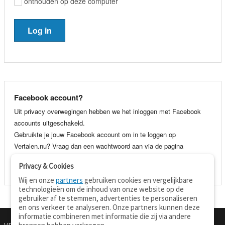
onthouden op deze computer
Facebook account?
Uit privacy overwegingen hebben we het inloggen met Facebook
accounts uitgeschakeld.
Gebruikte je jouw Facebook account om in te loggen op
Vertalen.nu? Vraag dan een wachtwoord aan via de pagina
wachtwoord vergeten
. Je kunt dan voortaan gewoon inloggen met
Privacy & Cookies
je e-mail adres en wachtwoord.
Wij en onze
partners
gebruiken cookies en vergelijkbare
technologieën om de inhoud van onze website op de
gebruiker af te stemmen, advertenties te personaliseren
en ons verkeer te analyseren. Onze partners kunnen deze
informatie combineren met informatie die zij via andere