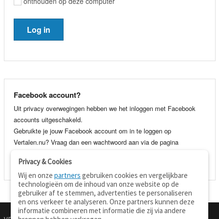
onthouden op deze computer
Facebook account?
Uit privacy overwegingen hebben we het inloggen met Facebook
accounts uitgeschakeld.
Gebruikte je jouw Facebook account om in te loggen op
Vertalen.nu? Vraag dan een wachtwoord aan via de pagina
wachtwoord vergeten
. Je kunt dan voortaan gewoon inloggen met
Privacy & Cookies
je e-mail adres en wachtwoord.
Wij en onze
partners
gebruiken cookies en vergelijkbare
technologieën om de inhoud van onze website op de
gebruiker af te stemmen, advertenties te personaliseren
en ons verkeer te analyseren. Onze partners kunnen deze
informatie combineren met informatie die zij via andere