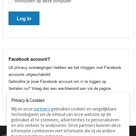
onthouden op deze computer
Facebook account?
Uit privacy overwegingen hebben we het inloggen met Facebook
accounts uitgeschakeld.
Gebruikte je jouw Facebook account om in te loggen op
Vertalen.nu? Vraag dan een wachtwoord aan via de pagina
wachtwoord vergeten
. Je kunt dan voortaan gewoon inloggen met
Privacy & Cookies
je e-mail adres en wachtwoord.
Wij en onze
partners
gebruiken cookies en vergelijkbare
technologieën om de inhoud van onze website op de
gebruiker af te stemmen, advertenties te personaliseren
en ons verkeer te analyseren. Onze partners kunnen deze
informatie combineren met informatie die zij via andere