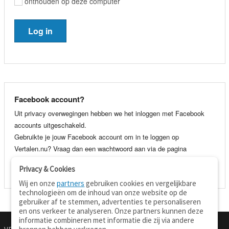
onthouden op deze computer
Facebook account?
Uit privacy overwegingen hebben we het inloggen met Facebook
accounts uitgeschakeld.
Gebruikte je jouw Facebook account om in te loggen op
Vertalen.nu? Vraag dan een wachtwoord aan via de pagina
wachtwoord vergeten
. Je kunt dan voortaan gewoon inloggen met
Privacy & Cookies
je e-mail adres en wachtwoord.
Wij en onze
partners
gebruiken cookies en vergelijkbare
technologieën om de inhoud van onze website op de
gebruiker af te stemmen, advertenties te personaliseren
en ons verkeer te analyseren. Onze partners kunnen deze
informatie combineren met informatie die zij via andere