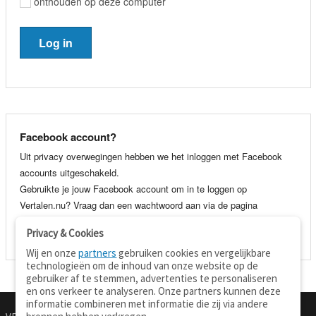
onthouden op deze computer
Facebook account?
Uit privacy overwegingen hebben we het inloggen met Facebook
accounts uitgeschakeld.
Gebruikte je jouw Facebook account om in te loggen op
Vertalen.nu? Vraag dan een wachtwoord aan via de pagina
wachtwoord vergeten
. Je kunt dan voortaan gewoon inloggen met
Privacy & Cookies
je e-mail adres en wachtwoord.
Wij en onze
partners
gebruiken cookies en vergelijkbare
technologieën om de inhoud van onze website op de
gebruiker af te stemmen, advertenties te personaliseren
en ons verkeer te analyseren. Onze partners kunnen deze
informatie combineren met informatie die zij via andere