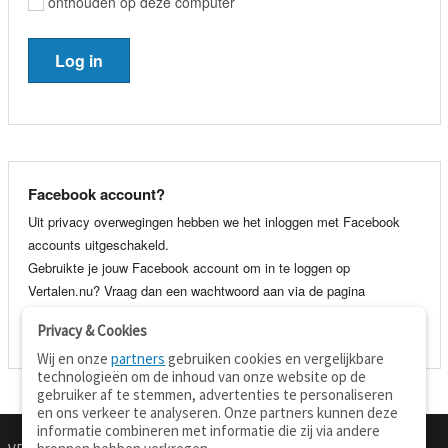
onthouden op deze computer
Facebook account?
Uit privacy overwegingen hebben we het inloggen met Facebook
accounts uitgeschakeld.
Gebruikte je jouw Facebook account om in te loggen op
Vertalen.nu? Vraag dan een wachtwoord aan via de pagina
wachtwoord vergeten
. Je kunt dan voortaan gewoon inloggen met
Privacy & Cookies
je e-mail adres en wachtwoord.
Wij en onze
partners
gebruiken cookies en vergelijkbare
technologieën om de inhoud van onze website op de
gebruiker af te stemmen, advertenties te personaliseren
en ons verkeer te analyseren. Onze partners kunnen deze
informatie combineren met informatie die zij via andere