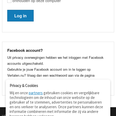
onthouden op deze computer
Facebook account?
Uit privacy overwegingen hebben we het inloggen met Facebook
accounts uitgeschakeld.
Gebruikte je jouw Facebook account om in te loggen op
Vertalen.nu? Vraag dan een wachtwoord aan via de pagina
wachtwoord vergeten
. Je kunt dan voortaan gewoon inloggen met
Privacy & Cookies
je e-mail adres en wachtwoord.
Wij en onze
partners
gebruiken cookies en vergelijkbare
technologieën om de inhoud van onze website op de
gebruiker af te stemmen, advertenties te personaliseren
en ons verkeer te analyseren. Onze partners kunnen deze
informatie combineren met informatie die zij via andere