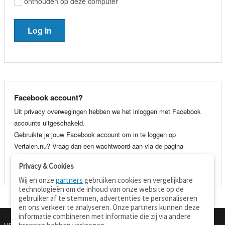
onthouden op deze computer
Facebook account?
Uit privacy overwegingen hebben we het inloggen met Facebook
accounts uitgeschakeld.
Gebruikte je jouw Facebook account om in te loggen op
Vertalen.nu? Vraag dan een wachtwoord aan via de pagina
wachtwoord vergeten
. Je kunt dan voortaan gewoon inloggen met
Privacy & Cookies
je e-mail adres en wachtwoord.
Wij en onze
partners
gebruiken cookies en vergelijkbare
technologieën om de inhoud van onze website op de
gebruiker af te stemmen, advertenties te personaliseren
en ons verkeer te analyseren. Onze partners kunnen deze
informatie combineren met informatie die zij via andere