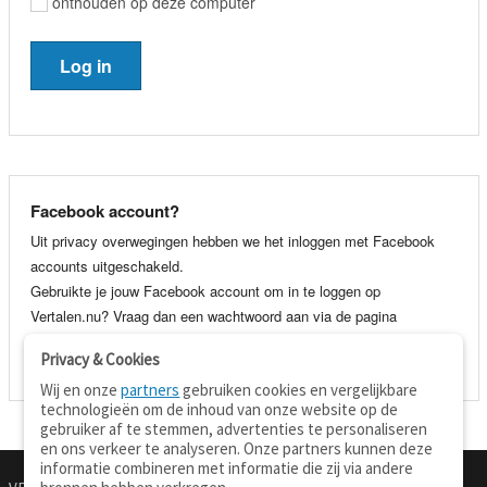
onthouden op deze computer
Facebook account?
Uit privacy overwegingen hebben we het inloggen met Facebook
accounts uitgeschakeld.
Gebruikte je jouw Facebook account om in te loggen op
Vertalen.nu? Vraag dan een wachtwoord aan via de pagina
wachtwoord vergeten
. Je kunt dan voortaan gewoon inloggen met
Privacy & Cookies
je e-mail adres en wachtwoord.
Wij en onze
partners
gebruiken cookies en vergelijkbare
technologieën om de inhoud van onze website op de
gebruiker af te stemmen, advertenties te personaliseren
en ons verkeer te analyseren. Onze partners kunnen deze
informatie combineren met informatie die zij via andere