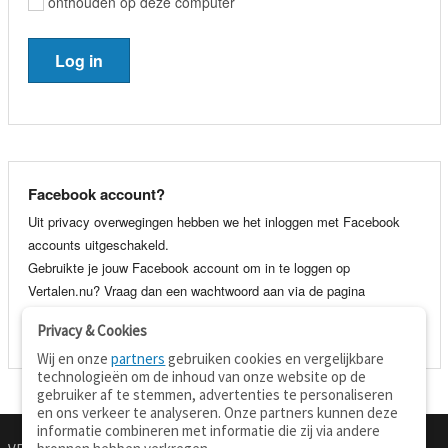
onthouden op deze computer
Facebook account?
Uit privacy overwegingen hebben we het inloggen met Facebook
accounts uitgeschakeld.
Gebruikte je jouw Facebook account om in te loggen op
Vertalen.nu? Vraag dan een wachtwoord aan via de pagina
wachtwoord vergeten
. Je kunt dan voortaan gewoon inloggen met
Privacy & Cookies
je e-mail adres en wachtwoord.
Wij en onze
partners
gebruiken cookies en vergelijkbare
technologieën om de inhoud van onze website op de
gebruiker af te stemmen, advertenties te personaliseren
en ons verkeer te analyseren. Onze partners kunnen deze
informatie combineren met informatie die zij via andere