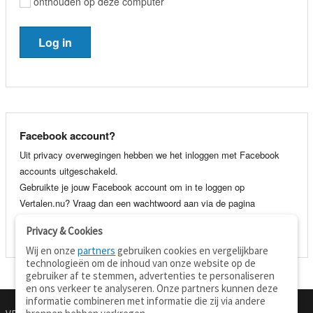
onthouden op deze computer
Facebook account?
Uit privacy overwegingen hebben we het inloggen met Facebook
accounts uitgeschakeld.
Gebruikte je jouw Facebook account om in te loggen op
Vertalen.nu? Vraag dan een wachtwoord aan via de pagina
wachtwoord vergeten
. Je kunt dan voortaan gewoon inloggen met
Privacy & Cookies
je e-mail adres en wachtwoord.
Wij en onze
partners
gebruiken cookies en vergelijkbare
technologieën om de inhoud van onze website op de
gebruiker af te stemmen, advertenties te personaliseren
en ons verkeer te analyseren. Onze partners kunnen deze
informatie combineren met informatie die zij via andere