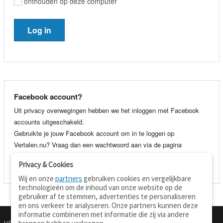
onthouden op deze computer
Facebook account?
Uit privacy overwegingen hebben we het inloggen met Facebook
accounts uitgeschakeld.
Gebruikte je jouw Facebook account om in te loggen op
Vertalen.nu? Vraag dan een wachtwoord aan via de pagina
wachtwoord vergeten
. Je kunt dan voortaan gewoon inloggen met
Privacy & Cookies
je e-mail adres en wachtwoord.
Wij en onze
partners
gebruiken cookies en vergelijkbare
technologieën om de inhoud van onze website op de
gebruiker af te stemmen, advertenties te personaliseren
en ons verkeer te analyseren. Onze partners kunnen deze
informatie combineren met informatie die zij via andere