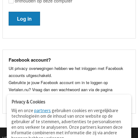
onthouden op deze computer
Facebook account?
Uit privacy overwegingen hebben we het inloggen met Facebook
accounts uitgeschakeld.
Gebruikte je jouw Facebook account om in te loggen op
Vertalen.nu? Vraag dan een wachtwoord aan via de pagina
wachtwoord vergeten
. Je kunt dan voortaan gewoon inloggen met
Privacy & Cookies
je e-mail adres en wachtwoord.
Wij en onze
partners
gebruiken cookies en vergelijkbare
technologieën om de inhoud van onze website op de
gebruiker af te stemmen, advertenties te personaliseren
en ons verkeer te analyseren. Onze partners kunnen deze
informatie combineren met informatie die zij via andere