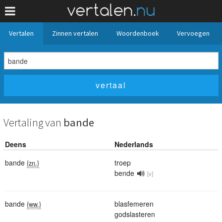
Vertalen
Zinnen vertalen
Woordenboek
Vervoegen
Vertaling van
bande
Deens
Nederlands
bande
troep
{zn.}
bende
[v]
bande
blasfemeren
{ww.}
godslasteren