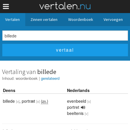
Vertalen
Zinnen vertalen
Woordenboek
Vervoegen
Vertaling van
billede
Inhoud:
woordenboek
|
gerelateerd
Deens
Nederlands
billede
,
portræt
evenbeeld
{zn.}
[o]
[o]
[o]
portret
beeltenis
[v]