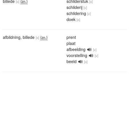
billede
schilderstuk
{zn.}
[o]
[o]
schilderij
[v]
schildering
[v]
doek
[o]
afbildning
,
billede
prent
{zn.}
[o]
plaat
afbeelding
[v]
voorstelling
[v]
beeld
[o]