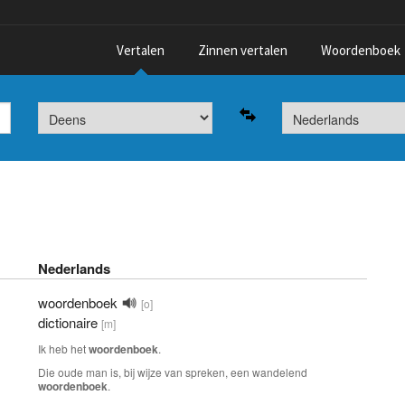
Vertalen
Zinnen vertalen
Woordenboek
Nederlands
woordenboek
[o]
dictionaire
[m]
Ik heb het
woordenboek
.
Die oude man is, bij wijze van spreken, een wandelend
woordenboek
.