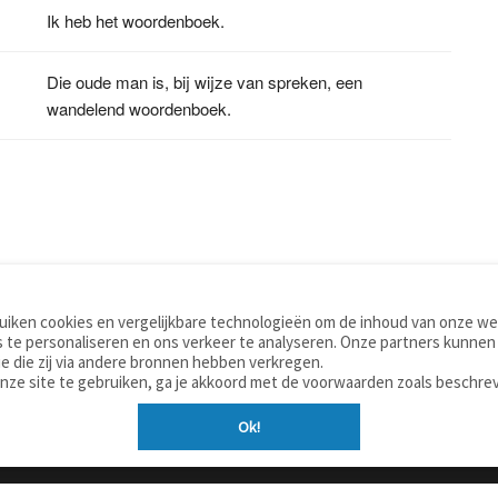
Ik heb het woordenboek.
Die oude man is, bij wijze van spreken, een
wandelend woordenboek.
iken cookies en vergelijkbare technologieën om de inhoud van onze web
TOOLS
WOORDENBOEKEN
 te personaliseren en ons verkeer te analyseren. Onze partners kunnen
Apps
Nederlands - Engels
e die zij via andere bronnen hebben verkregen.
Mobiel
Nederlands - Duits
onze site te gebruiken, ga je akkoord met de voorwaarden zoals beschre
Tools & widgets
Nederlands - Spaans
Ok!