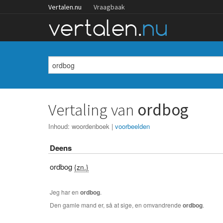
Vertalen.nu
Vraagbaak
Vertaling van
ordbog
Inhoud:
woordenboek
|
voorbeelden
Deens
ordbog
{zn.}
Jeg har en
ordbog
.
Den gamle mand er, så at sige, en omvandrende
ordbog
.