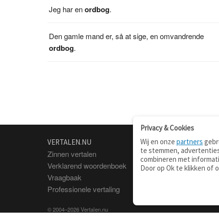
Jeg har en
ordbog
.
Den gamle mand er, så at sige, en omvandrende
ordbog
.
Privacy & Cookies
Wij en onze
partners
gebru
VERTALEN.NU
OVER
te stemmen, advertenties
Zinnen vertalen
Over deze site
combineren met informati
Verklarend woordenboek
Contact
Door op Ok te klikken of 
Vraagbaak
Privacy
Professionele vertaling
© 2004–2026 Vertalen.nu