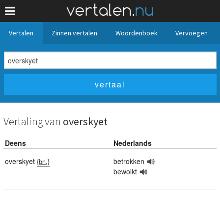
Vertalen
Zinnen vertalen
Woordenboek
Vervoegen
Vertaling van
overskyet
Deens
Nederlands
overskyet
betrokken
{bn.}
bewolkt