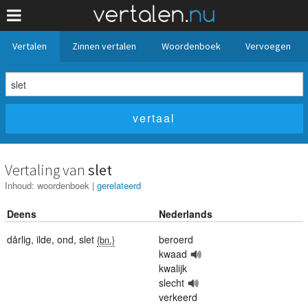
Vertalen
Zinnen vertalen
Woordenboek
Vervoegen
Vertaling van
slet
Inhoud:
woordenboek
|
gerelateerd
Deens
Nederlands
dårlig
,
ilde
,
ond
,
slet
beroerd
{bn.}
kwaad
kwalijk
slecht
verkeerd