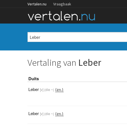
Vertalen.nu
Vraagbaak
Vertaling van
Leber
Duits
Leber
{zn.}
[v]
(die ~)
Leber
{zn.}
[v]
(die ~)