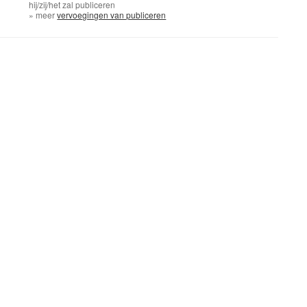
hij/zij/het
zal publiceren
» meer
vervoegingen van publiceren