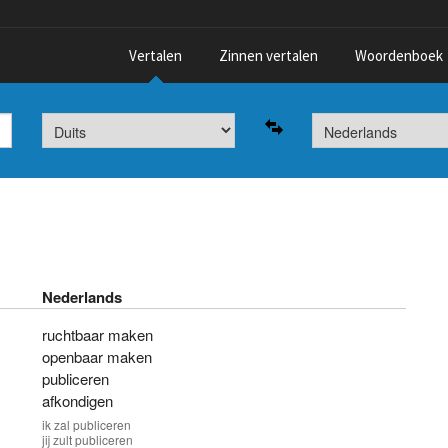
Vertalen
Zinnen vertalen
Woordenboek
Nederlands
ruchtbaar maken
openbaar maken
publiceren
afkondigen
ik
zal publiceren
jij
zult publiceren