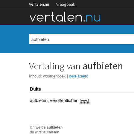
Vertalen.nu
Vraagbaak
Vertaling van
aufbieten
Inhoud:
woordenboek
|
gerelateerd
Duits
aufbieten
,
veröffentlichen
{ww.}
ich
werde
aufbieten
du
wirst
aufbieten