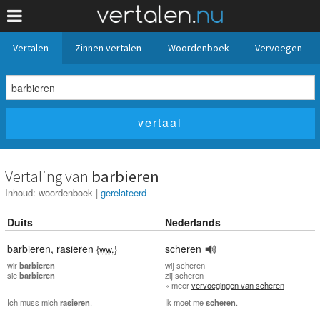
Vertalen
Zinnen vertalen
Woordenboek
Vervoegen
Vertaling van
barbieren
Inhoud:
woordenboek
|
gerelateerd
Duits
Nederlands
barbieren
,
rasieren
scheren
{ww.}
wir
barbieren
wij
scheren
sie
barbieren
zij
scheren
» meer
vervoegingen van scheren
Ich muss mich
rasieren
.
Ik moet me
scheren
.